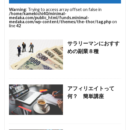
Warning
: Trying to access array offset on false in
/home/kamekichi40/minimal-
medaka.com/public_html/funds.minimal-
medaka.com/wp-content/themes/the-thor/tag.php
on
line
42
サラリーマンにおすす
めの副業８種
アフィリエイトって
何？ 簡単講座