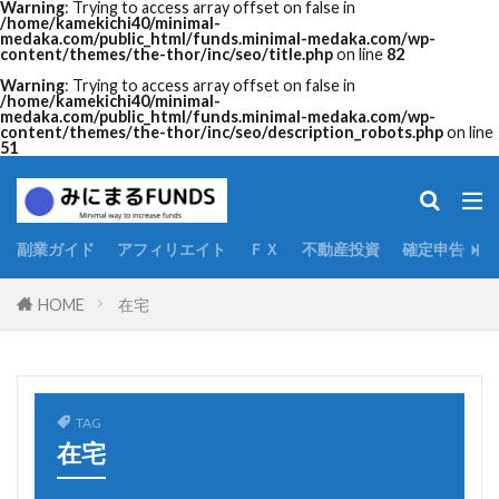
Warning
: Trying to access array offset on false in
/home/kamekichi40/minimal-
medaka.com/public_html/funds.minimal-medaka.com/wp-
content/themes/the-thor/inc/seo/title.php
on line
82
Warning
: Trying to access array offset on false in
/home/kamekichi40/minimal-
medaka.com/public_html/funds.minimal-medaka.com/wp-
content/themes/the-thor/inc/seo/description_robots.php
on line
51
副業ガイド
アフィリエイト
ＦＸ
不動産投資
確定申告
HOME
在宅
TAG
在宅